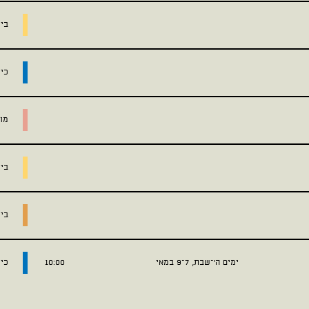
בית
כי
מוז
בית
בי
ימים ה׳–שבת, 7–9 במאי
10:00
כי