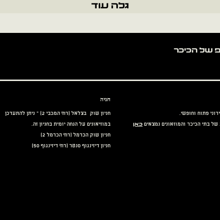
גלה עוד
חניה
רוני פתוח וחופשי.
חניון שוק בצלאל (רח' המכבי 2) – ניתן להתעדכן
כאן
של בתי הכיכר והמוזאונים נמצאים
במוזיאונים על הנחה יומית בחניון זה.
חניון שוק הכרמל (רח' הכרמל 2)
חניון דיזינגוף סנטר (רח' דיזינגוף 50)