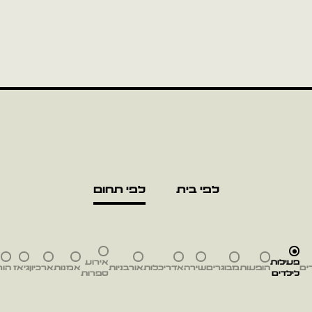
לפי בית
לפי תחום
פעילות
אירוע
ים
הופעות
מבוגרים
שירה
אדריכלות
אורבניות
אמנות
ארכיון
ג'אז
הור
לילדים
ספרות