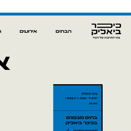
הבתים
אירועים
ה
א
כיכר ביאליק
ימים ה׳–שבת, 7–9 במאי |
10:00
בתים מבפנים
בכיכר ביאליק
לפרטים נוספים