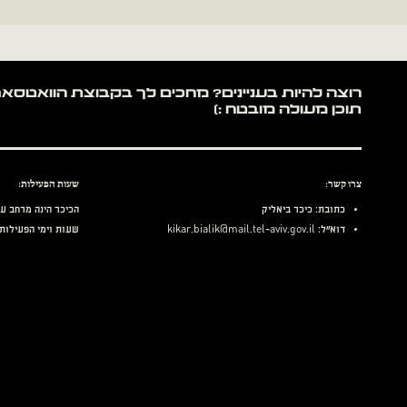
תוכן מעולה מובטח :)
צרו קשר:
שעות הפעילות:
כתובת: כיכר ביאליק
הכיכר הינה מרחב עי
דוא״ל:
kikar.bialik@mail.tel-aviv.gov.il
שעות וימי הפעילות 