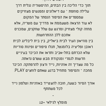
תוך כדי הליכה בין הבתים, ההיסטוריה נגלית דרך
עלילה סוחפת – עם דיאלוגים ומפגשים מצחיקים
שמספרים את הסיפור הנסתר של המקום.
לא עוד הרצאה משעממת או מדריך עם מטריה, אלא
מחזה קולי מצחיק ומרגש עם שלל שחקנים, שמכניס
אתכם ללב ההתרחשות.
בין מוזיאון העיר לבית ביאליק, בין בית ליבלינג לבית
ראובן ופליציה בלומנטל, תגלו סיפורים ופינות סודיות
שלא הכרתם בתל-אביב ותראו את הכיכר בעיניים
חדשות לגמרי ומנקודת מבט שטרם נראתה.
כל מה שצריך זה אוזניות, נייד ורצון להרפתקה. הכיכר
מחכה – והסיפור מתחיל ברגע שאתם לוחצים PLAY.
אורך הסיור כשעה, חובה להצטייד באוזניות וטלפון נייד
לכל משתתף
-
מומלץ לגילאי +12