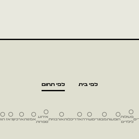
לפי בית
לפי תחום
פעילות
אירוע
ים
הופעות
מבוגרים
שירה
אדריכלות
אורבניות
אמנות
ארכיון
ג'אז
הור
לילדים
ספרות