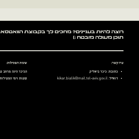
תוכן מעולה מובטח :)
צרו קשר:
שעות הפעילות:
כתובת: כיכר ביאליק
הכיכר הינה מרחב עי
דוא״ל:
kikar.bialik@mail.tel-aviv.gov.il
שעות וימי הפעילות 