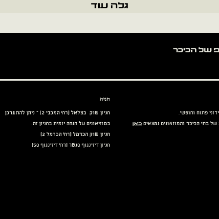
גלה עוד
חניה
רוני פתוח וחופשי.
חניון שוק בצלאל (רח' המכבי 2) – ניתן להתעדכן
כאן
של בתי הכיכר והמוזאונים נמצאים
במוזיאונים על הנחה יומית בחניון זה.
חניון שוק הכרמל (רח' הכרמל 2)
חניון דיזינגוף סנטר (רח' דיזינגוף 50)