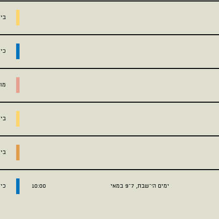
בית
כי
מוז
בית
בי
ימים ה׳–שבת, 7–9 במאי
10:00
כי