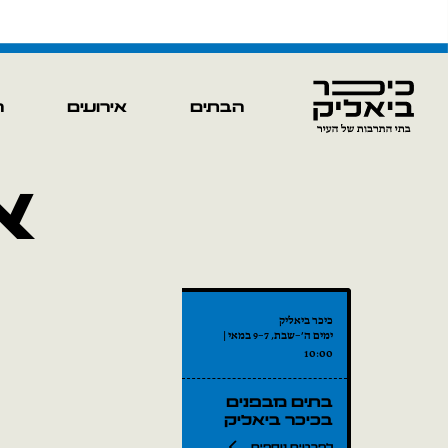
הבתים
אירועים
ה
א
כיכר ביאליק
ימים ה׳–שבת, 7–9 במאי |
10:00
בתים מבפנים
בכיכר ביאליק
לפרטים נוספים